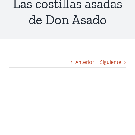
Las costillas asadas
de Don Asado
Anterior
Siguiente
Ver
imagen
más
grande