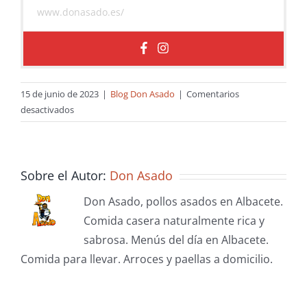
www.donasado.es/
15 de junio de 2023
|
Blog Don Asado
|
Comentarios
en
desactivados
Las
costillas
asadas
de
Sobre el Autor:
Don Asado
Don
Don Asado, pollos asados en Albacete.
Asado
Comida casera naturalmente rica y
sabrosa. Menús del día en Albacete.
Comida para llevar. Arroces y paellas a domicilio.