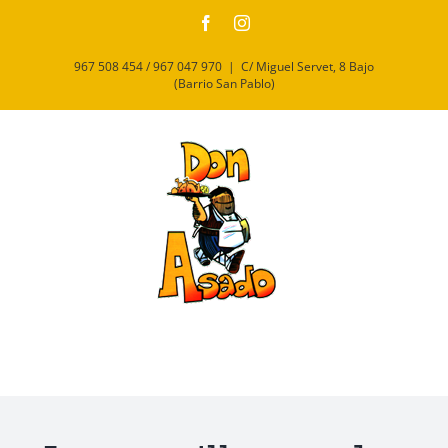
Saltar
Facebook
Instagram
al
contenido
967 508 454 / 967 047 970
|
C/ Miguel Servet, 8 Bajo
(Barrio San Pablo)