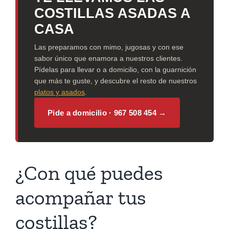
COSTILLAS ASADAS A
CASA
Las preparamos con mimo, jugosas y con ese
sabor único que enamora a nuestros clientes.
Pídelas para llevar o a domicilio, con la guarnición
que más te guste, y descubre el resto de nuestros
platos y asados
.
Pide a domicilio · 967 508 454 →
¿Con qué puedes
acompañar tus
costillas?