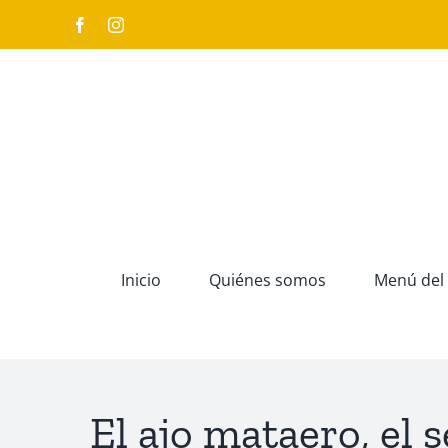
Saltar
Facebook
Instagram
al
contenido
Inicio
Quiénes somos
Menú del 
El ajo mataero, el