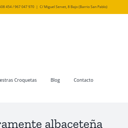
508 454 / 967 047 970
|
C/ Miguel Servet, 8 Bajo (Barrio San Pablo)
estras Croquetas
Blog
Contacto
uramente albaceteña