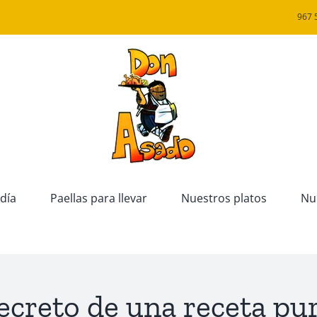
967 
día
Paellas para llevar
Nuestros platos
Nu
 secreto de una receta p