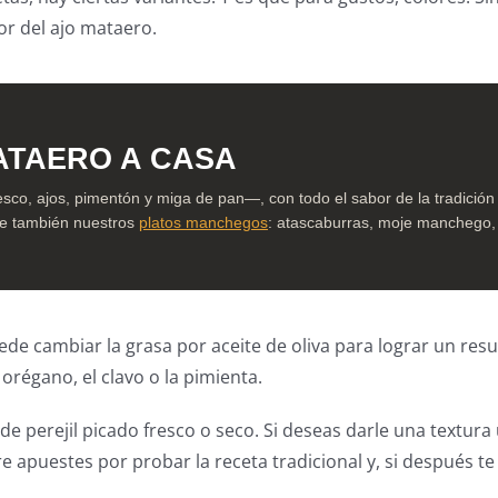
or del ajo mataero.
ATAERO A CASA
sco, ajos, pimentón y miga de pan—, con todo el sabor de la tradición
bre también nuestros
platos manchegos
: atascaburras, moje manchego,
puede cambiar la grasa por aceite de oliva para lograr un r
orégano, el clavo o la pimienta.
de perejil picado fresco o seco. Si deseas darle una textura 
puestes por probar la receta tradicional y, si después te a