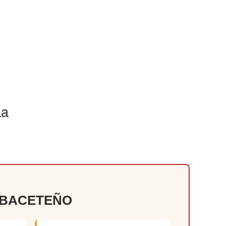
ña
LBACETEÑO