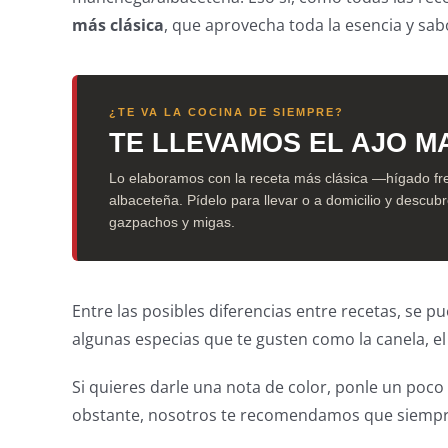
más clásica
, que aprovecha toda la esencia y sab
¿TE VA LA COCINA DE SIEMPRE?
TE LLEVAMOS EL AJO M
Lo elaboramos con la receta más clásica —hígado fre
albaceteña. Pídelo para llevar o a domicilio y descu
gazpachos y migas.
Entre las posibles diferencias entre recetas, se 
algunas especias que te gusten como la canela, el 
Si quieres darle una nota de color, ponle un poco 
obstante, nosotros te recomendamos que siempre a