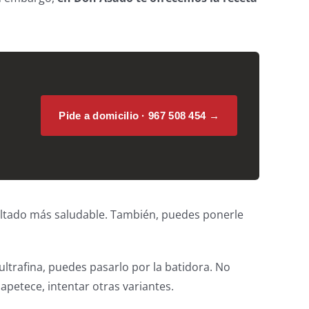
Pide a domicilio · 967 508 454 →
esultado más saludable. También, puedes ponerle
ultrafina, puedes pasarlo por la batidora. No
petece, intentar otras variantes.