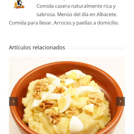
el
Comida casera naturalmente rica y
día
sabrosa. Menús del día en Albacete.
del
Comida para llevar. Arroces y paellas a domicilio.
Padre
Artículos relacionados
Gazpachos manchegos, un
plato típico de la
gastronomía manchega