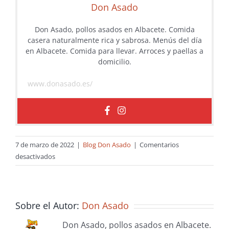
Don Asado
Don Asado, pollos asados en Albacete. Comida
casera naturalmente rica y sabrosa. Menús del día
en Albacete. Comida para llevar. Arroces y paellas a
domicilio.
www.donasado.es/
7 de marzo de 2022
|
Blog Don Asado
|
Comentarios
en
desactivados
5
platos
de
Don
Sobre el Autor:
Don Asado
Asado
Don Asado, pollos asados en Albacete.
para