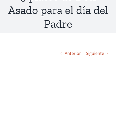
Asado para el día del
Padre
Anterior
Siguiente
Ver
imagen
más
grande